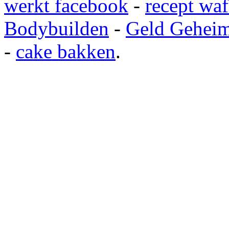
werkt facebook
-
recept waf
Bodybuilden
-
Geld Gehei
-
cake bakken
.