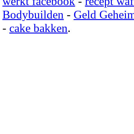
werkt facebook
-
recept waf
Bodybuilden
-
Geld Gehei
-
cake bakken
.