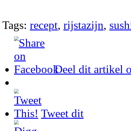
Tags:
recept
,
rijstazijn
,
sush
Deel dit artikel
Tweet dit