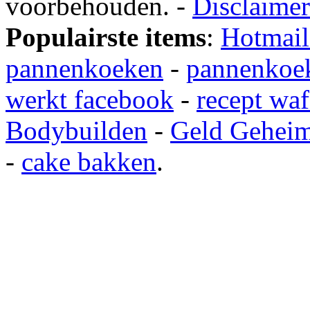
voorbehouden. -
Disclaimer
Populairste items
:
Hotmail
pannenkoeken
-
pannenkoek
werkt facebook
-
recept waf
Bodybuilden
-
Geld Gehei
-
cake bakken
.