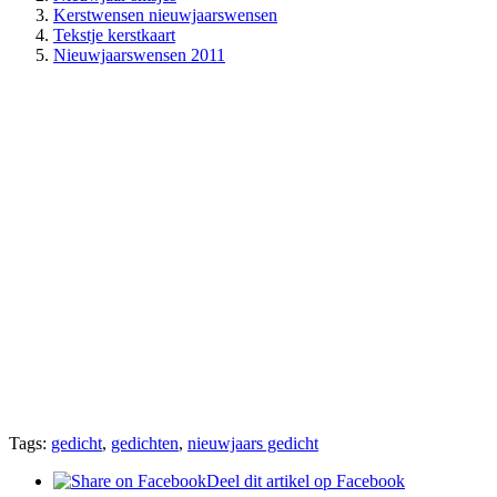
Kerstwensen nieuwjaarswensen
Tekstje kerstkaart
Nieuwjaarswensen 2011
Tags:
gedicht
,
gedichten
,
nieuwjaars gedicht
Deel dit artikel op Facebook