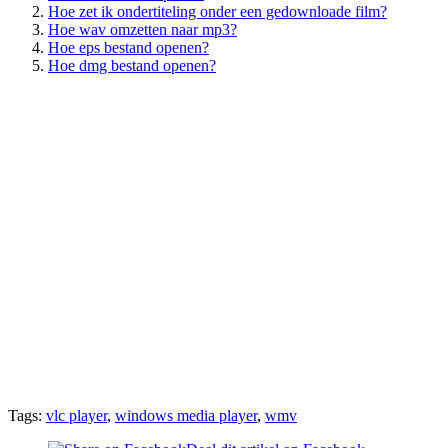
Hoe zet ik ondertiteling onder een gedownloade film?
Hoe wav omzetten naar mp3?
Hoe eps bestand openen?
Hoe dmg bestand openen?
Tags:
vlc player
,
windows media player
,
wmv