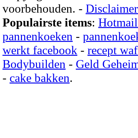
voorbehouden. -
Disclaimer
Populairste items
:
Hotmail
pannenkoeken
-
pannenkoek
werkt facebook
-
recept waf
Bodybuilden
-
Geld Gehei
-
cake bakken
.