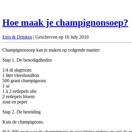
Hoe maak je champignonsoep?
Eten & Drinken
| Geschreven op 16 July 2010
Champignonsoep kan je maken op volgende manier:
Stap 1. De benodigdheden
1/4 dl slagroom
1 liter vleesbouillon
500 gram champignons
1 ui
1 à 2 eetlepels olie
2 eetlepels bloem
zout en peper
Stap 2. De bereiding
Kuis de champignons.
Hak 300 gram van de champignons in zeer kleine stukjes en snij de o