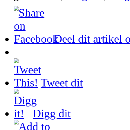
Deel dit artikel
Tweet dit
Digg dit