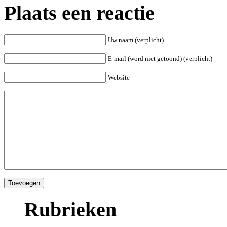
Plaats een reactie
Uw naam (verplicht)
E-mail (word niet getoond) (verplicht)
Website
Rubrieken