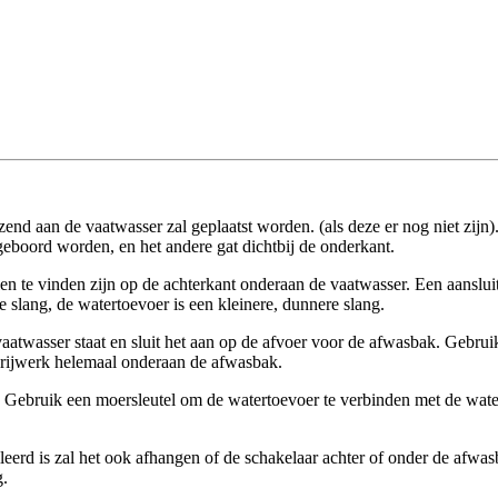
nzend aan de vaatwasser zal geplaatst worden. (als deze er nog niet zi
geboord worden, en het andere gat dichtbij de onderkant.
len te vinden zijn op de achterkant onderaan de vaatwasser. Een aanslui
e slang, de watertoevoer is een kleinere, dunnere slang.
 vaatwasser staat en sluit het aan op de afvoer voor de afwasbak. Gebr
terijwerk helemaal onderaan de afwasbak.
t. Gebruik een moersleutel om de watertoevoer te verbinden met de wat
leerd is zal het ook afhangen of de schakelaar achter of onder de afwas
g.