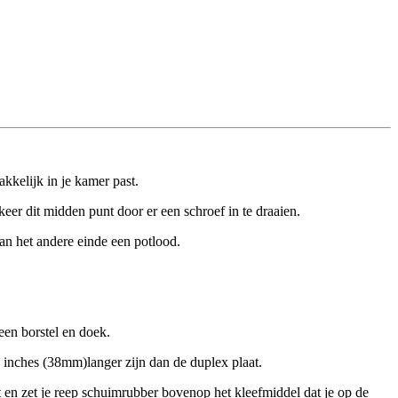
akkelijk in je kamer past.
er dit midden punt door er een schroef in te draaien.
an het andere einde een potlood.
een borstel en doek.
5 inches (38mm)langer zijn dan de duplex plaat.
 en zet je reep schuimrubber bovenop het kleefmiddel dat je op de