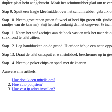
duplex plaat hebt aangebracht. Maak het schuimrubber glad om te verze
Stap 9. Spuit een laagje kleefmiddel over het schuimrubber, gebruik o
Stap 10. Neem grote repen groen fluweel of heel fijn groen vilt. (indien 
randjes van de kaarten). Snij het stof zodanig dat het ongeveer ½ inc
Stap 11. Neem het stof zachtjes aan de hoek vast en trek het naar de 
strak rond te tafel zitten.
Stap 12. Leg handdoeken op de grond. Hierdoor heb je een nette oppe
Stap 13. Draai de tafel om,spuit er wat stof/doek beschermer op in ge
Stap 14. Neem je poker chips en speel met de kaarten.
Aanverwante artikels:
Hoe doe ik een mitella om?
Hoe auto polijsten?
Hoe vast ip adres instellen?