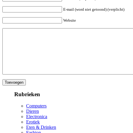
E-mail (word niet getoond) (verplicht)
Website
Rubrieken
Computers
Dieren
Electronica
Erotiek
Eten & Drinken
Fashion