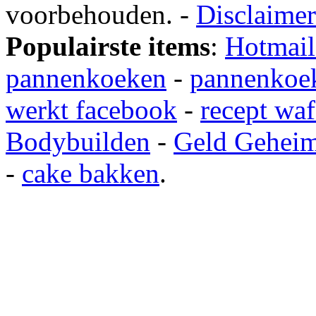
voorbehouden. -
Disclaimer
Populairste items
:
Hotmail
pannenkoeken
-
pannenkoek
werkt facebook
-
recept waf
Bodybuilden
-
Geld Gehei
-
cake bakken
.