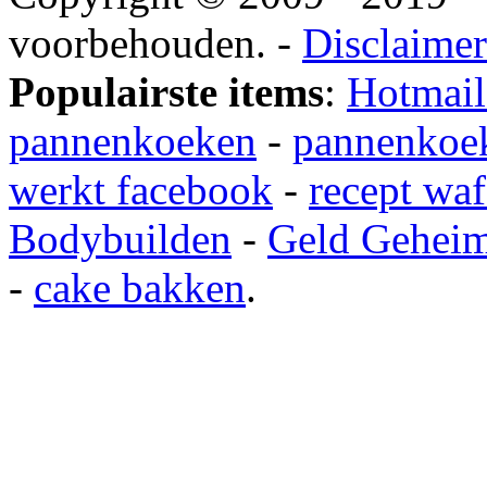
voorbehouden. -
Disclaimer
Populairste items
:
Hotmail
pannenkoeken
-
pannenkoek
werkt facebook
-
recept waf
Bodybuilden
-
Geld Gehei
-
cake bakken
.