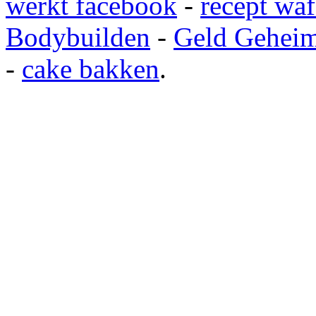
werkt facebook
-
recept waf
Bodybuilden
-
Geld Gehei
-
cake bakken
.