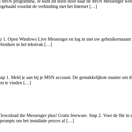
het MSN programma. Je kunt dit doen door naar de MSN Messenger webs
ngehaald voordat de verbinding met het Internet […]
Stap 1. Open Windows Live Messenger en log in met uw gebruikersnaam 
ebruiken in het tekstvak […]
tap 1. Meld je aan bij je MSN account. De gemakkelijkste manier om d
aam te vinden […]
 Download the Messenger plus! Gratis freeware. Stap 2. Voer de file i
 prompts om het installatie proces af […]