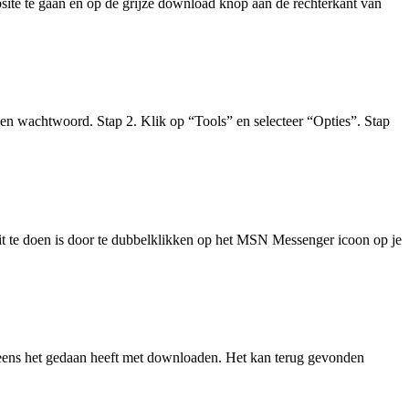
ite te gaan en op de grijze download knop aan de rechterkant van
en wachtwoord. Stap 2. Klik op “Tools” en selecteer “Opties”. Stap
it te doen is door te dubbelklikken op het MSN Messenger icoon op je
n eens het gedaan heeft met downloaden. Het kan terug gevonden