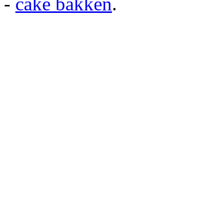
-
cake bakken
.