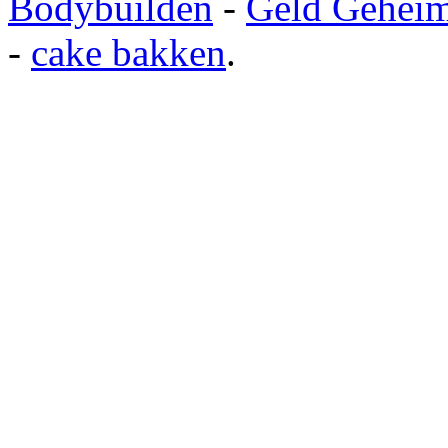
Bodybuilden
-
Geld Gehei
-
cake bakken
.