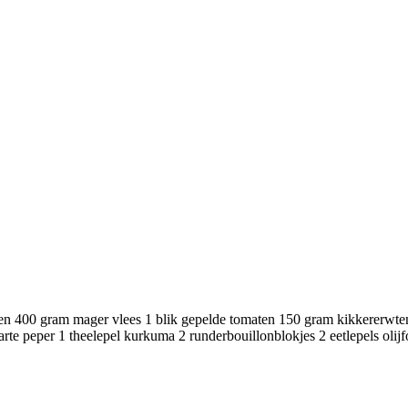
n 400 gram mager vlees 1 blik gepelde tomaten 150 gram kikkererwten 
warte peper 1 theelepel kurkuma 2 runderbouillonblokjes 2 eetlepels olij