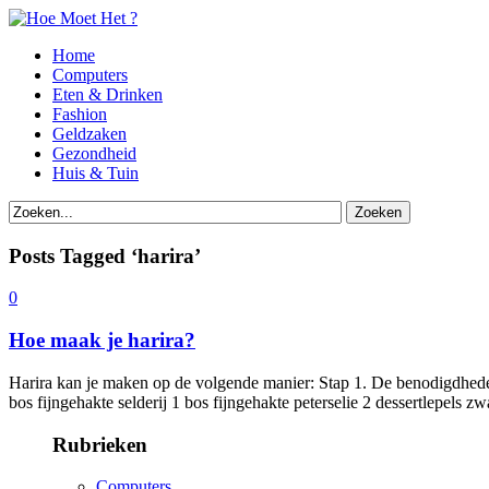
Home
Computers
Eten & Drinken
Fashion
Geldzaken
Gezondheid
Huis & Tuin
Posts Tagged ‘harira’
0
Hoe maak je harira?
Harira kan je maken op de volgende manier: Stap 1. De benodigdhede
bos fijngehakte selderij 1 bos fijngehakte peterselie 2 dessertlepels z
Rubrieken
Computers