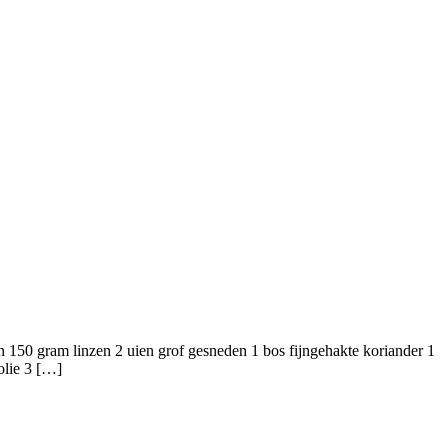
150 gram linzen 2 uien grof gesneden 1 bos fijngehakte koriander 1
folie 3 […]