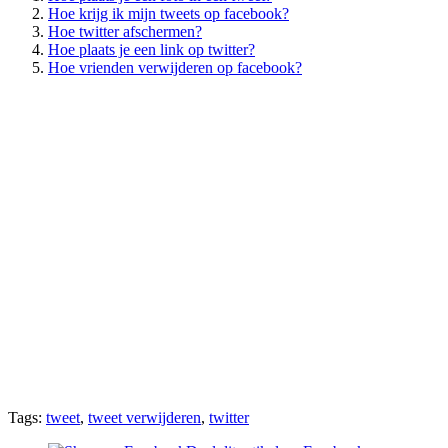
Hoe krijg ik mijn tweets op facebook?
Hoe twitter afschermen?
Hoe plaats je een link op twitter?
Hoe vrienden verwijderen op facebook?
Tags:
tweet
,
tweet verwijderen
,
twitter