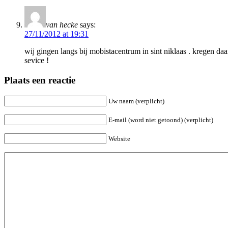
van hecke
says:
27/11/2012 at 19:31
wij gingen langs bij mobistacentrum in sint niklaas . kregen da
sevice !
Plaats een reactie
Uw naam (verplicht)
E-mail (word niet getoond) (verplicht)
Website