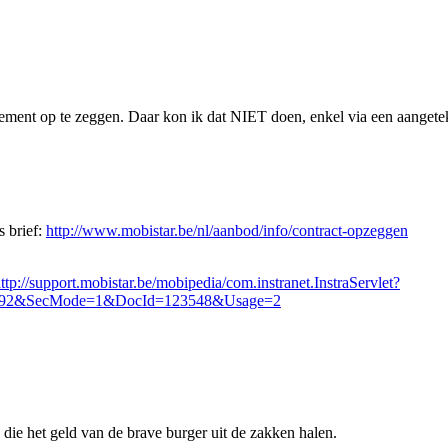
ent op te zeggen. Daar kon ik dat NIET doen, enkel via een aangeteken
s brief:
http://www.mobistar.be/nl/aanbod/info/contract-opzeggen
ttp://support.mobistar.be/mobipedia/com.instranet.InstraServlet?
27592&SecMode=1&DocId=123548&Usage=2
 die het geld van de brave burger uit de zakken halen.