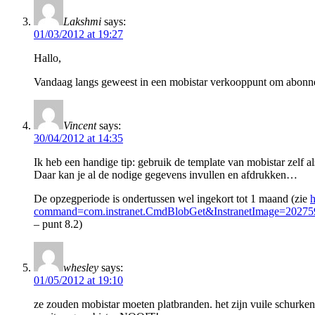
Lakshmi
says:
01/03/2012 at 19:27
Hallo,
Vandaag langs geweest in een mobistar verkooppunt om abonnem
Vincent
says:
30/04/2012 at 14:35
Ik heb een handige tip: gebruik de template van mobistar zelf al
Daar kan je al de nodige gegevens invullen en afdrukken…
De opzegperiode is ondertussen wel ingekort tot 1 maand (zie
h
command=com.instranet.CmdBlobGet&InstranetImage=20
– punt 8.2)
whesley
says:
01/05/2012 at 19:10
ze zouden mobistar moeten platbranden. het zijn vuile schurken