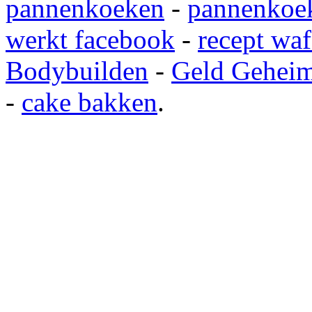
pannenkoeken
-
pannenkoek
werkt facebook
-
recept waf
Bodybuilden
-
Geld Gehei
-
cake bakken
.