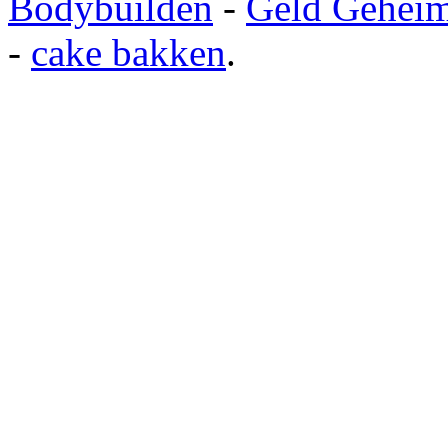
Bodybuilden
-
Geld Gehei
-
cake bakken
.