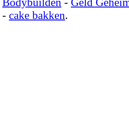
Bodybuilden
-
Geld Gehei
-
cake bakken
.